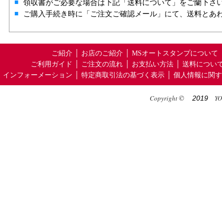
■
領収書がご必要な場合は下記「送料について」をご蘭下さ
■
ご購入手続き時に「ご注文ご確認メール」にて、送料とあ
ご紹介
│
お店のご紹介
│
MSオートスタンプについて
ご利用ガイド
│
ご注文の流れ
│
お支払い方法
│
送料につい
インフォーメーション
│
特定商取引法の基づく表示
│
個人情報に関す
©
Copyright
YOS
2019