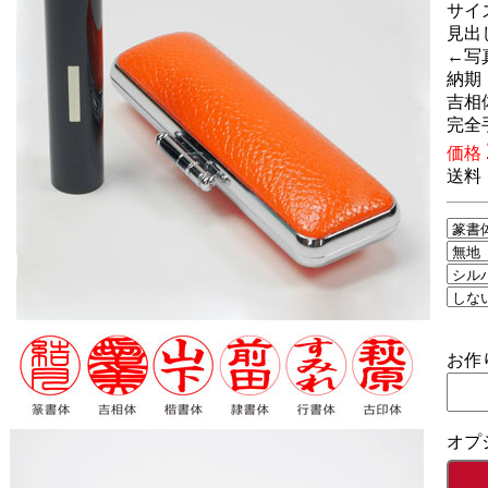
サイズ
見出
←写
納期
吉相
完全
価格
送料
3
お作
オプ