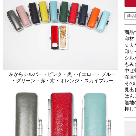
商品
印材
丈夫
印ケ
シル
もみ
中は
左からシルバー・ピンク・黒・イエロー・ブルー
在庫
・グリーン・赤・紺・オレンジ・スカイブルー
その
見出
はん
無地
押し