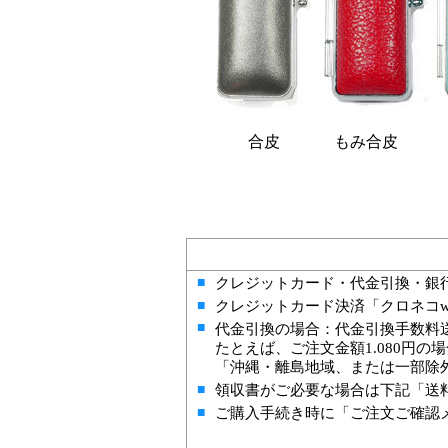
合皮
もみ合皮
■
クレジットカード・代金引換・銀
■
クレジットカード決済「クロネコ
■
代金引換の場合：代金引換手数料送
たとえば、ご注文金額1.080円
「沖縄・離島地域、または一部除
■
領収書がご必要な場合は下記「送
■
ご購入手続き時に「ご注文ご確認