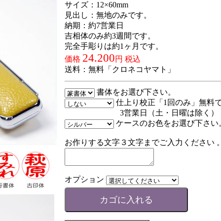
サイズ：12×60mm
見出し：無地のみです。
納期：約7営業日
吉相体のみ約3週間です。
完全手彫りは約1ヶ月です。
24.200
価格
円 税込
送料：無料「クロネコヤマト」
書体をお選び下さい。
仕上り校正「1回のみ」無料
3営業日（土・日曜は除く）
ケースのお色をお選び下さい
お作りする文字３文字までご入力ください 
オプション