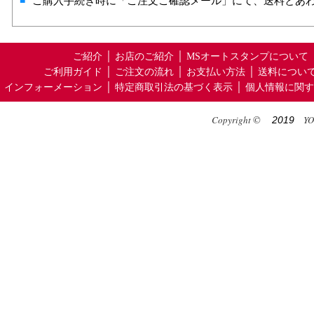
■
ご購入手続き時に「ご注文ご確認メール」にて、送料とあ
ご紹介
│
お店のご紹介
│
MSオートスタンプについて
ご利用ガイド
│
ご注文の流れ
│
お支払い方法
│
送料につい
インフォーメーション
│
特定商取引法の基づく表示
│
個人情報に関す
©
Copyright
YOS
2019