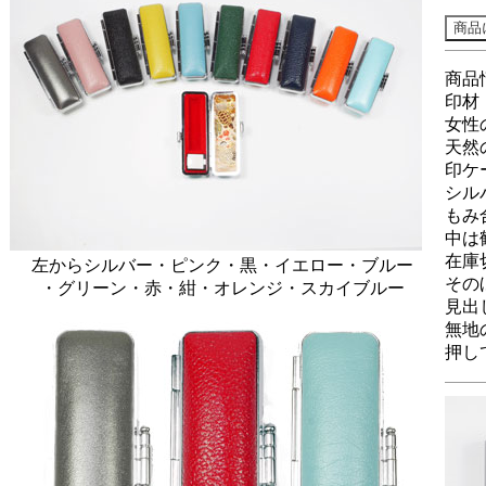
商品
印材
女性
天然
印ケ
シル
もみ
中は
在庫
左からシルバー・ピンク・黒・イエロー・ブルー
その
・グリーン・赤・紺・オレンジ・スカイブルー
見出
無地
押し