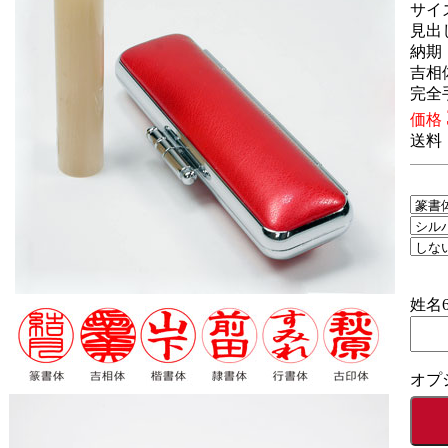
サイズ
見出
納期
吉相
完全
価格
送料
3
姓名
オプ