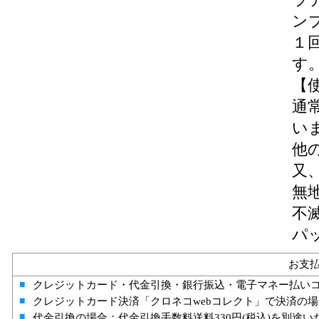
ン
１
す
【
通
い
他
又
無
不
パ
お支
■
クレジットカード・代金引換・銀行振込・電子マネー払い
■
クレジットカード決済「クロネコwebコレクト」で決済の
■
代金引換の場合：代金引換手数料送料330円(税込)を別途い