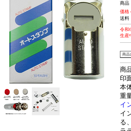
商品
価格
送料
令和6
生産
商
印面
本体
重量
イ
イ
る
ラ