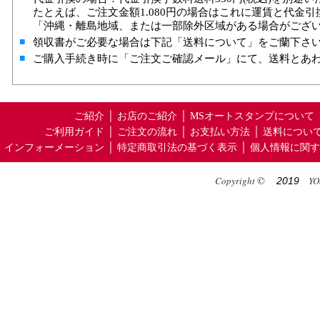
たとえば、ご注文金額1.080円の場合はこれに運賃と代金
「沖縄・離島地域、または一部除外区域がある場合がござ
■
領収書がご必要な場合は下記「送料について」をご蘭下さ
■
ご購入手続き時に「ご注文ご確認メール」にて、送料とあ
ご紹介
│
お店のご紹介
│
MSオートスタンプについて
ご利用ガイド
│
ご注文の流れ
│
お支払い方法
│
送料につい
インフォーメーション
│
特定商取引法の基づく表示
│
個人情報に関す
©
Copyright
YOS
2019