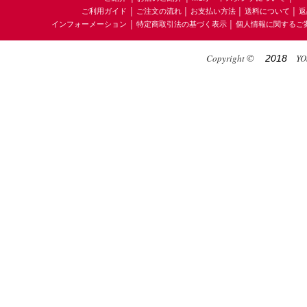
ご利用ガイド
│
ご注文の流れ
│
お支払い方法
│
送料について
│
返
インフォーメーション
│
特定商取引法の基づく表示
│
個人情報に関するご
©
Copyright
YOS
2018